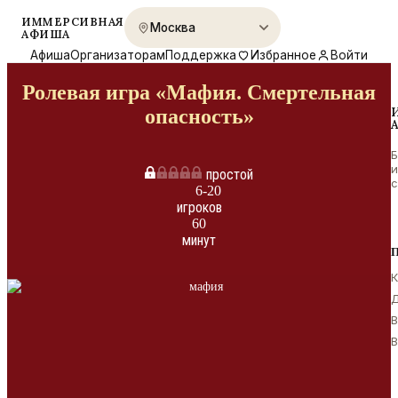
ИММЕРСИВНАЯ
АФИША
Афиша
Организаторам
Поддержка
Избранное
Войти
Ролевая игра «Мафия. Смертельная
опасность»
Б
простой
с
6-20
игроков
60
минут
П
К
Д
В
В